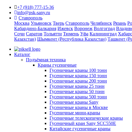
+7 (918) 777-15-36
info@psk-sany.ru
Ставрополь
Москва
Ульяновск
Тверь
Ставрополь
Челябинск
Рязань
Ро
Кабардино-Балкария
Ижевск
Воронеж
Волгоград
Владив
Сочи
Саратов
Тольятти
Тюмень
Уфа
Калининград
Хабар
Казахстан)
Шымкент (Республика Казахстан)
Ташкент (Р
Каталог
Подъёмная техника
Краны гусеничные
Гусеничные краны 100 тонн
Гусеничные краны 150 тонн
Гусеничные краны 200 тонн
Гусеничные краны 25 тонн
Гусеничные краны 50 тонн
Гусеничные краны 500 тонн
Гусеничные краны Sany
Гусеничные краны в Москве
Гусеничные мини-краны
Гусеничные телескопические краны
Гусеничный кран Sany SCC550E
Китайские гусеничные краны