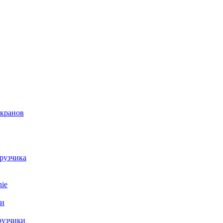
 кранов
грузчика
ie
ки
рузчики