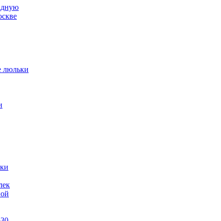
адную
оскве
е люльки
и
ики
лек
ной
630