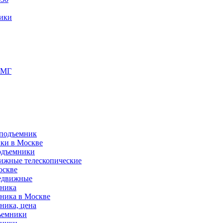
ики
ПМГ
 подъемник
ики в Москве
одъемники
ижные телескопические
оскве
редвижные
мника
мника в Москве
ника, цена
ъемники