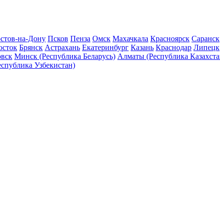
стов-на-Дону
Псков
Пенза
Омск
Махачкала
Красноярск
Саранск
осток
Брянск
Астрахань
Екатеринбург
Казань
Краснодар
Липецк
овск
Минск (Республика Беларусь)
Алматы (Республика Казахста
еспублика Узбекистан)