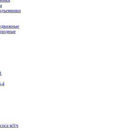
мники
а
подъемники
редвижные
оходные
R
-4
соса м3/ч