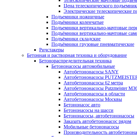
Телескопические мачтовые подъе
Цена телескопического подъемник
Электрические телескопические 
Подъемники ножничные
Подъёмники коленчатые
Подъемники вертикально-мачтовые пе
Подъёмники вертикально-мачтовые сам
Подъёмники складские
Подъёмники грузовые пневматические
Ричстакеры
Бетонная и растворная техника и оборудование
Бетонораспределительная техника
Бетононасосы автомобильные
Автобетононасосы SANY
Автобетононасосы PUTZMEISTE
Автобетононасосы 62 метра
Автобетононасосы Putzmeister M36
Автобетононасосы в области
Автобетононасосы Москвы
Бетононасос авто
Бетононасосы на шасси
Бетононасосы, автобетононасосы
Заказать автобетононасос рядом
Мобильные бетононасосы
Производительность автобетонона