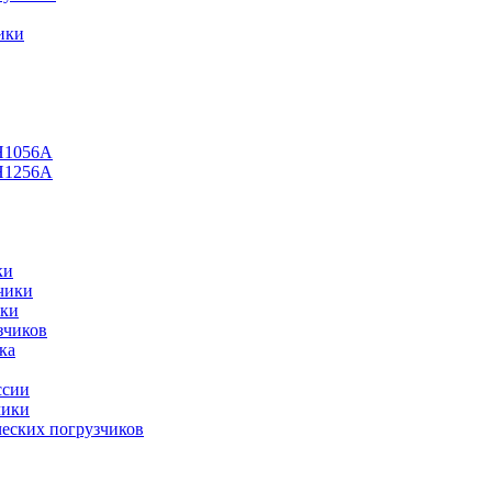
ики
H1056А
H1256A
ки
чики
ики
зчиков
ка
ссии
чики
ческих погрузчиков