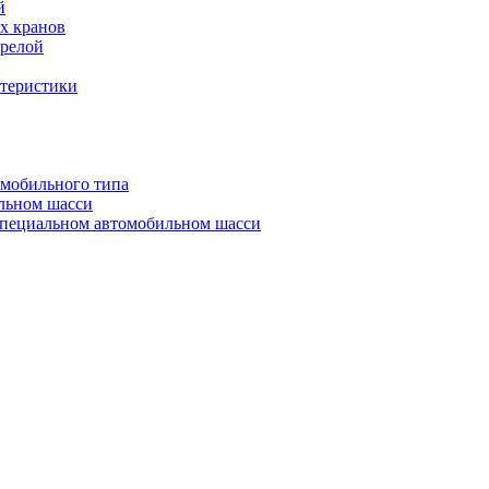
й
х кранов
трелой
ктеристики
омобильного типа
льном шасси
специальном автомобильном шасси