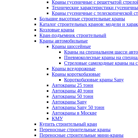
Краны гусеничные с решетчатой стрело
Технические характеристики гусеничны
Краны гусеничные с телескопической с
Большие высотные строительные краны
Каталог строительных кранов: модели и хара
Козловые краны
Кран-подъемник строительный
Краны автомобильные
Краны шоссейные
Краны на специальном шасси авт
Пневмоколесные краны на специа
Стреловые самоходные краны на 
Краны вседорожные
Краны короткобазовые
Короткобазовые краны Sany
Автокраны 25 тонн
Автокраны 40 тонн
Автокраны 50 тонн
Автокраны Sany
Автокраны Sany 50 тонн
Автокраны в Москве
КМУ
Купить строительный кран
Переносные строительные краны
Переносные строительные мини-краны