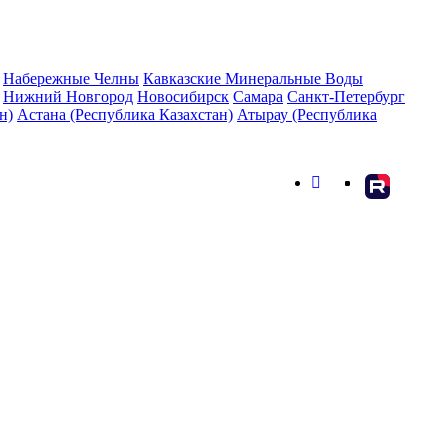
Набережные Челны
Кавказские Минеральные Воды
Нижний Новгород
Новосибирск
Самара
Санкт-Петербург
н)
Астана (Республика Казахстан)
Атырау (Республика
rutube